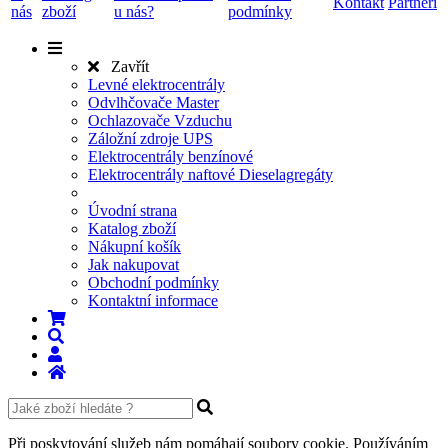
Kontakt
Partneři
nás
zboží
u nás?
podmínky
Zavřít
Levné elektrocentrály
Odvlhčovače Master
Ochlazovače Vzduchu
Záložní zdroje UPS
Elektrocentrály benzínové
Elektrocentrály naftové Dieselagregáty
Úvodní strana
Katalog zboží
Nákupní košík
Jak nakupovat
Obchodní podmínky
Kontaktní informace
Při poskytování služeb nám pomáhají soubory cookie. Používáním