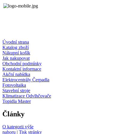
Úvodní strana
Katalog zboží
Nákupní košík
Jak nakupovat
Obchodní podmínky
Kontaktní informace
Akční nabídka
Elektrocentrály Čerpadla
Fotovoltaika
Stavební stroje
Klimatizace Odvlhčovače
Topidla Master
Články
O kategorii výše
nahoru
|
Tisk stránky