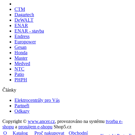
CTM
Dagartech
DeWALT
ENAR
ENAR - stavba
Endress
Europower
Gesan
Honda
Master
Medved
NTC
Patio
PHPH
Články
Elektrocentrály pro Vás
Partneři
Odkazy
Copyright ©
www.ancer.cz
,
provozováno na systému
tvorba e-
shopu
a
pronájem e-shopu
Shop5.cz
O
Katalog
Proč nakupovat
Obchodní