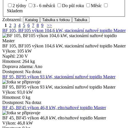
2 týdny
3 - 6 měsíců
Do půl roku
Měsíc
Skladem
Zobrazení:
1
2
3
4
5
6
7
8
9
>>
BF 105, BF105 výkon 104,6 kW, stacionární naftové topidlo Master
BF 105, BF105 výkon 104,6 kW, stacionární naftové topidlo Master
Výkon:
105 kW
Napětí:
230 V
Hmotnost:
264 kg
Doprava zdarma:
Ano
Dostupnost:
Na dotaz
BF 95, BF95 výkon 93 kW, stacionární naftové topidlo Master
BF 95, BF95 výkon 93 kW, stacionární naftové topidlo Master
Výkon:
93,0 kW
Hmotnost:
0 kg
Dostupnost:
Na dotaz
BF 45, BF45 výkon 46,8 kW, elto/naftové topidlo Master
BF 45, BF45 výkon 46,8 kW, elto/naftové topidlo Master
Výkon:
46,8 kW