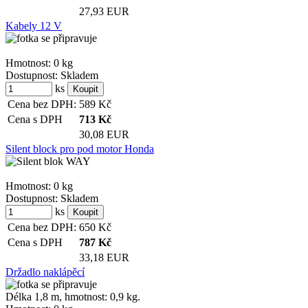
27,93 EUR
Kabely 12 V
Hmotnost:
0 kg
Dostupnost:
Skladem
ks
Cena bez DPH:
589
Kč
Cena s DPH
713
Kč
30,08 EUR
Silent block pro pod motor Honda
Hmotnost:
0 kg
Dostupnost:
Skladem
ks
Cena bez DPH:
650
Kč
Cena s DPH
787
Kč
33,18 EUR
Držadlo naklápěcí
Délka 1,8 m, hmotnost: 0,9 kg.