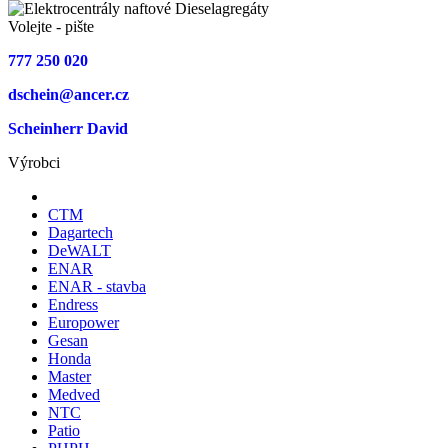
Volejte - pište
777 250 020
dschein@ancer.cz
Scheinherr David
Výrobci
CTM
Dagartech
DeWALT
ENAR
ENAR - stavba
Endress
Europower
Gesan
Honda
Master
Medved
NTC
Patio