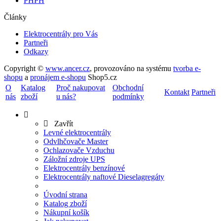
PHPH
Články
Elektrocentrály pro Vás
Partneři
Odkazy
Copyright ©
www.ancer.cz
,
provozováno na systému
tvorba e-
shopu
a
pronájem e-shopu
Shop5.cz
O
Katalog
Proč nakupovat
Obchodní
Kontakt
Partneři
nás
zboží
u nás?
podmínky
Zavřít
Levné elektrocentrály
Odvlhčovače Master
Ochlazovače Vzduchu
Záložní zdroje UPS
Elektrocentrály benzínové
Elektrocentrály naftové Dieselagregáty
Úvodní strana
Katalog zboží
Nákupní košík