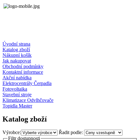
Úvodní strana
Katalog zboží
Nákupní košík
Jak nakupovat
Obchodní podmínky
Kontaktní informace
Akční nabídka
Elektrocentrály Čerpadla
Fotovoltaika
Stavební stroje
Klimatizace Odvlhčovače
Topidla Master
Katalog zboží
Výrobce:
Řadit podle:
Filtr dostupnosti