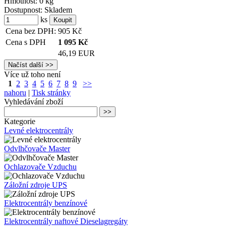
Hmotnost:
0 kg
Dostupnost:
Skladem
ks
Cena bez DPH:
905
Kč
Cena s DPH
1 095
Kč
46,19 EUR
Více už toho není
1
2
3
4
5
6
7
8
9
>>
nahoru
|
Tisk stránky
Vyhledávání zboží
Kategorie
Levné elektrocentrály
Odvlhčovače Master
Ochlazovače Vzduchu
Záložní zdroje UPS
Elektrocentrály benzínové
Elektrocentrály naftové Dieselagregáty