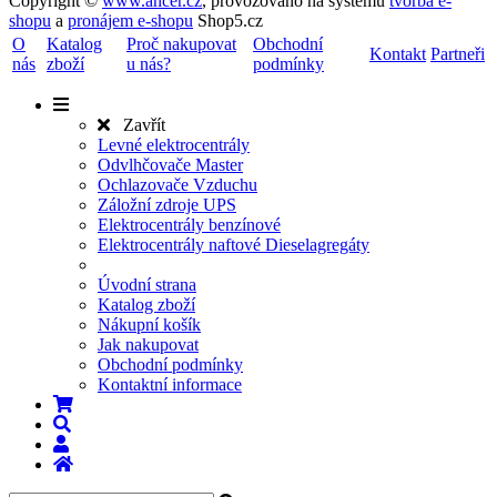
Copyright ©
www.ancer.cz
,
provozováno na systému
tvorba e-
shopu
a
pronájem e-shopu
Shop5.cz
O
Katalog
Proč nakupovat
Obchodní
Kontakt
Partneři
nás
zboží
u nás?
podmínky
Zavřít
Levné elektrocentrály
Odvlhčovače Master
Ochlazovače Vzduchu
Záložní zdroje UPS
Elektrocentrály benzínové
Elektrocentrály naftové Dieselagregáty
Úvodní strana
Katalog zboží
Nákupní košík
Jak nakupovat
Obchodní podmínky
Kontaktní informace