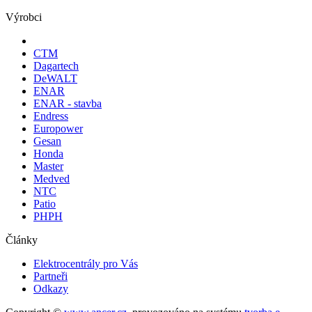
Výrobci
CTM
Dagartech
DeWALT
ENAR
ENAR - stavba
Endress
Europower
Gesan
Honda
Master
Medved
NTC
Patio
PHPH
Články
Elektrocentrály pro Vás
Partneři
Odkazy