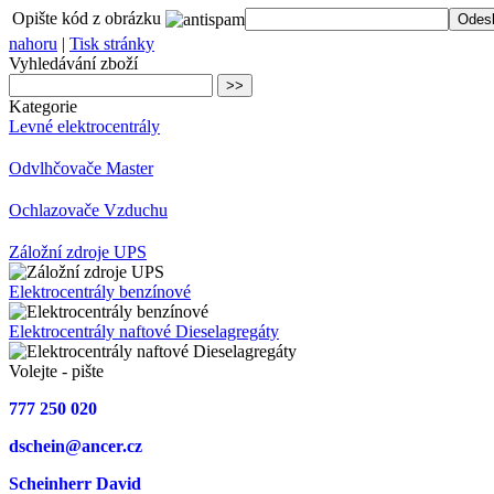
Opište kód z obrázku
nahoru
|
Tisk stránky
Vyhledávání zboží
Kategorie
Levné elektrocentrály
Odvlhčovače Master
Ochlazovače Vzduchu
Záložní zdroje UPS
Elektrocentrály benzínové
Elektrocentrály naftové Dieselagregáty
Volejte - pište
777 250 020
dschein@ancer.cz
Scheinherr David