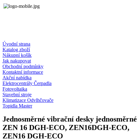
Úvodní strana
Katalog zboží
Nákupní košík
Jak nakupovat
Obchodní podmínky
Kontaktní informace
Akční nabídka
Elektrocentrály Čerpadla
Fotovoltaika
Stavební stroje
Klimatizace Odvlhčovače
Topidla Master
Jednosměrné vibrační desky jednosměrné
ZEN 16 DGH-ECO, ZEN16DGH-ECO,
ZEN16 DGH-ECO