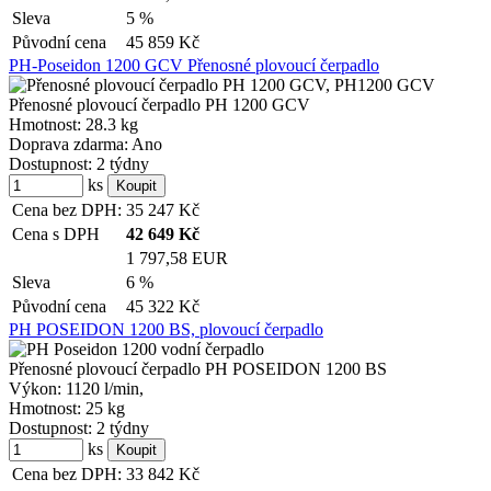
Sleva
5 %
Původní cena
45 859
Kč
PH-Poseidon 1200 GCV Přenosné plovoucí čerpadlo
Přenosné plovoucí čerpadlo PH 1200 GCV
Hmotnost:
28.3 kg
Doprava zdarma:
Ano
Dostupnost:
2 týdny
ks
Cena bez DPH:
35 247
Kč
Cena s DPH
42 649
Kč
1 797,58 EUR
Sleva
6 %
Původní cena
45 322
Kč
PH POSEIDON 1200 BS, plovoucí čerpadlo
Přenosné plovoucí čerpadlo PH POSEIDON 1200 BS
Výkon:
1120 l/min,
Hmotnost:
25 kg
Dostupnost:
2 týdny
ks
Cena bez DPH:
33 842
Kč