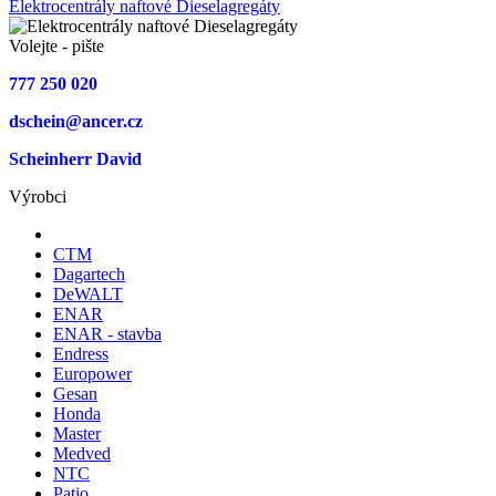
Elektrocentrály naftové Dieselagregáty
Volejte - pište
777 250 020
dschein@ancer.cz
Scheinherr David
Výrobci
CTM
Dagartech
DeWALT
ENAR
ENAR - stavba
Endress
Europower
Gesan
Honda
Master
Medved
NTC
Patio