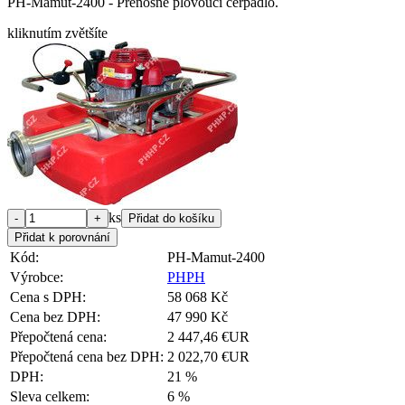
PH-Mamut-2400 - Přenosné plovoucí čerpadlo.
kliknutím zvětšíte
ks
Kód:
PH-Mamut-2400
Výrobce:
PHPH
Cena s DPH:
58 068 Kč
Cena bez DPH:
47 990 Kč
Přepočtená cena:
2 447,46 €UR
Přepočtená cena bez DPH:
2 022,70 €UR
DPH:
21 %
Sleva celkem:
6 %