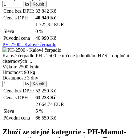
ks
Cena bez DPH:
33 842
Kč
Cena s DPH
40 949
Kč
1 725,92 EUR
Sleva
0 %
Původní cena
40 990
Kč
PH-2500 - Kalové čerpadlo
Kalové čerpadlo PH - 2500 je určené jednotkám HZS k doplnění
cisternových ...
Výkon:
2500 l/min,
Hmotnost:
90 kg
Dostupnost:
3 dny
ks
Cena bez DPH:
52 250
Kč
Cena s DPH
63 223
Kč
2 664,74 EUR
Sleva
5 %
Původní cena
66 550
Kč
Zboží ze stejné kategorie
- PH-Mamut-