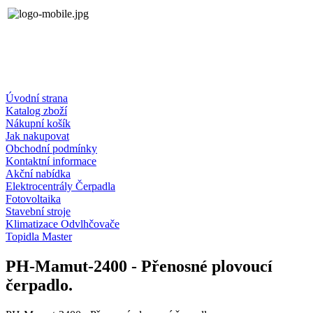
Úvodní strana
Katalog zboží
Nákupní košík
Jak nakupovat
Obchodní podmínky
Kontaktní informace
Akční nabídka
Elektrocentrály Čerpadla
Fotovoltaika
Stavební stroje
Klimatizace Odvlhčovače
Topidla Master
PH-Mamut-2400 - Přenosné plovoucí
čerpadlo.