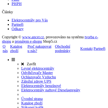
PHPH
Články
Elektrocentrály pro Vás
Partneři
Odkazy
Copyright ©
www.ancer.cz
,
provozováno na systému
tvorba e-
shopu
a
pronájem e-shopu
Shop5.cz
O
Katalog
Proč nakupovat
Obchodní
Kontakt
Partneři
nás
zboží
u nás?
podmínky
Zavřít
Levné elektrocentrály
Odvlhčovače Master
Ochlazovače Vzduchu
Záložní zdroje UPS
Elektrocentrály benzínové
Elektrocentrály naftové Dieselagregáty
Úvodní strana
Katalog zboží
Nákupní košík