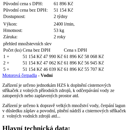
Původní cena s DPH:
61 896 Kč
Původní cena bez DPH:
51 154 Kč
Dostupnost:
2 týdny
Výkon:
2400 l/min,
Hmotnost:
53 kg
Záruka:
2 roky
přehled množstevních slev
Počet (ks)
Cena bez DPH
Cena s DPH
1 +
51 154 Kč
47 990 Kč
61 896 Kč
58 068 Kč
2 +
51 154 Kč
47 062 Kč
61 896 Kč
56 945 Kč
5 +
51 154 Kč
46 039 Kč
61 896 Kč
55 707 Kč
Motorová čerpadla
-
Vodní
Zařízení je určeno jednotkám HZS k doplnění cisternových
stříkaček z volných přírodních zdrojů, k odčerpávání vody ze
zatopených nebo zaplavených prostor atd.
Zařízení je určeno k dopravě velkých množství vody, čerpání lagun
v důsledku záplav a povodní, plnění nádrží a cisternových stříkaček
z volných vodních zdrojů atd...
Hlavní technická data: