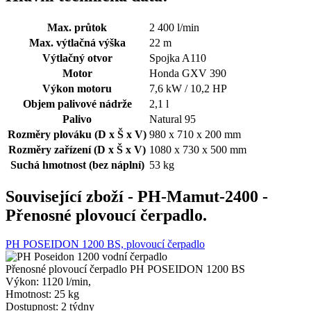
Max. průtok
2 400 l/min
Max. výtlačná výška
22 m
Výtlačný otvor
Spojka A110
Motor
Honda GXV 390
Výkon motoru
7,6 kW / 10,2 HP
Objem palivové nádrže
2,1 l
Palivo
Natural 95
Rozměry plováku (D x Š x V)
980 x 710 x 200 mm
Rozměry zařízení (D x Š x V)
1080 x 730 x 500 mm
Suchá hmotnost (bez náplní)
53 kg
Související zboží
- PH-Mamut-2400 -
Přenosné plovoucí čerpadlo.
PH POSEIDON 1200 BS, plovoucí čerpadlo
Přenosné plovoucí čerpadlo PH POSEIDON 1200 BS
Výkon:
1120 l/min,
Hmotnost:
25 kg
Dostupnost:
2 týdny