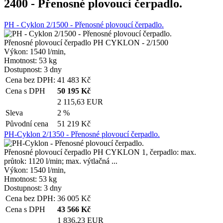
2400 - Přenosné plovoucí čerpadlo.
PH - Cyklon 2/1500 - Přenosné plovoucí čerpadlo.
Přenosné plovoucí čerpadlo PH CYKLON - 2/1500
Výkon:
1540 l/min,
Hmotnost:
53 kg
Dostupnost:
3 dny
Cena bez DPH:
41 483
Kč
Cena s DPH
50 195
Kč
2 115,63 EUR
Sleva
2 %
Původní cena
51 219
Kč
PH-Cyklon 2/1350 - Přenosné plovoucí čerpadlo.
Přenosné plovoucí čerpadlo PH CYKLON 1, čerpadlo: max.
průtok: 1120 l/min; max. výtlačná ...
Výkon:
1540 l/min,
Hmotnost:
53 kg
Dostupnost:
3 dny
Cena bez DPH:
36 005
Kč
Cena s DPH
43 566
Kč
1 836,23 EUR