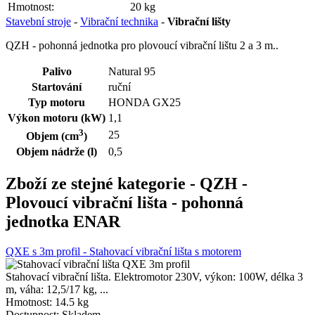
Hmotnost:
20 kg
Stavební stroje
-
Vibrační technika
-
Vibrační lišty
QZH - pohonná jednotka pro plovoucí vibrační lištu 2 a 3 m..
Palivo
Natural 95
Startování
ruční
Typ motoru
HONDA GX25
Výkon motoru (kW)
1,1
3
25
Objem (cm
)
Objem nádrže (l)
0,5
Zboží ze stejné kategorie
- QZH -
Plovoucí vibrační lišta - pohonná
jednotka ENAR
QXE s 3m profil - Stahovací vibrační lišta s motorem
Stahovací vibrační lišta. Elektromotor 230V, výkon: 100W, délka 3
m, váha: 12,5/17 kg, ...
Hmotnost:
14.5 kg
Dostupnost:
Skladem