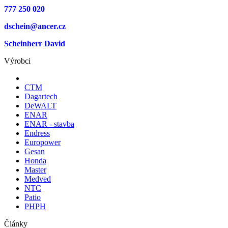
777 250 020
dschein@ancer.cz
Scheinherr David
Výrobci
CTM
Dagartech
DeWALT
ENAR
ENAR - stavba
Endress
Europower
Gesan
Honda
Master
Medved
NTC
Patio
PHPH
Články