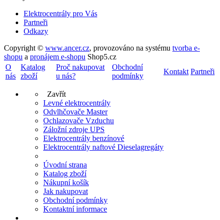
Elektrocentrály pro Vás
Partneři
Odkazy
Copyright ©
www.ancer.cz
,
provozováno na systému
tvorba e-
shopu
a
pronájem e-shopu
Shop5.cz
O
Katalog
Proč nakupovat
Obchodní
Kontakt
Partneři
nás
zboží
u nás?
podmínky
Zavřít
Levné elektrocentrály
Odvlhčovače Master
Ochlazovače Vzduchu
Záložní zdroje UPS
Elektrocentrály benzínové
Elektrocentrály naftové Dieselagregáty
Úvodní strana
Katalog zboží
Nákupní košík
Jak nakupovat
Obchodní podmínky
Kontaktní informace