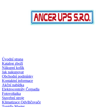
Úvodní strana
Katalog zboží
Nákupní košík
Jak nakupovat
Obchodní podmínky
Kontaktní informace
Akční nabídka
Elektrocentrály Čerpadla
Fotovoltaika
Stavební stroje
Klimatizace Odvlhčovače
Topidla Master