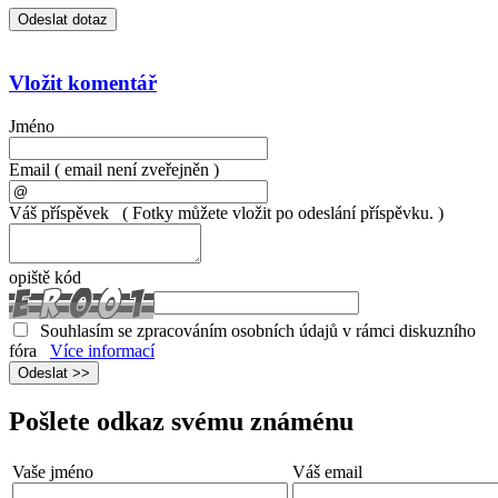
Vložit komentář
Jméno
Email
( email není zveřejněn )
Váš příspěvek
( Fotky můžete vložit po odeslání příspěvku. )
opiště kód
Souhlasím se zpracováním osobních údajů v rámci diskuzního
fóra
Více informací
Pošlete odkaz svému známénu
Vaše jméno
Váš email