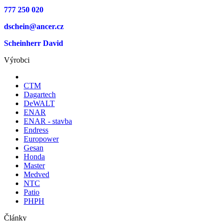
777 250 020
dschein@ancer.cz
Scheinherr David
Výrobci
CTM
Dagartech
DeWALT
ENAR
ENAR - stavba
Endress
Europower
Gesan
Honda
Master
Medved
NTC
Patio
PHPH
Články