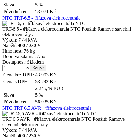
Sleva
5 %
Původní cena
53 071
Kč
NTC TRT-6,5 - třífázová elektrocentrála
TRT-6,5 - třífázová elektrocentrála NTC Použití: Rámové stavební
elektrocentrály ...
Výkon:
7 / 4 kVA
Napětí:
400 / 230 V
Hmotnost:
76 kg
Doprava zdarma:
Ano
Dostupnost:
Skladem
ks
Cena bez DPH:
43 993
Kč
Cena s DPH
53 232
Kč
2 245,49 EUR
Sleva
5 %
Původní cena
56 035
Kč
NTC TRT-6,5 AVR - třífázová elektrocentrála
TRT-6,5 AVR - třífázová elektrocentrála NTC Použití: Rámové
stavební elektrocentrály ...
Výkon:
7 / 4 kVA
Napětí:
400 / 230 V