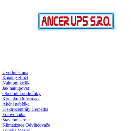
Úvodní strana
Katalog zboží
Nákupní košík
Jak nakupovat
Obchodní podmínky
Kontaktní informace
Akční nabídka
Elektrocentrály Čerpadla
Fotovoltaika
Stavební stroje
Klimatizace Odvlhčovače
Topidla Master