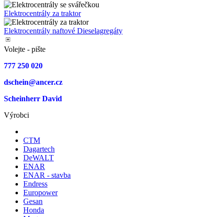
Elektrocentrály za traktor
Elektrocentrály naftové Dieselagregáty
Volejte - pište
777 250 020
dschein@ancer.cz
Scheinherr David
Výrobci
CTM
Dagartech
DeWALT
ENAR
ENAR - stavba
Endress
Europower
Gesan
Honda