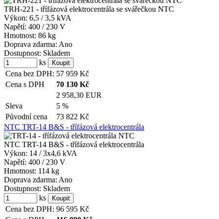
TRH-221 - třífázová elektrocentrála se svářečkou NTC
Výkon:
6,5 / 3,5 kVA
Napětí:
400 / 230 V
Hmotnost:
86 kg
Doprava zdarma:
Ano
Dostupnost:
Skladem
ks
Cena bez DPH:
57 959
Kč
Cena s DPH
70 130
Kč
2 958,30 EUR
Sleva
5 %
Původní cena
73 822
Kč
NTC TRT-14 B&S - třífázová elektrocentrála
NTC TRT-14 B&S - třífázová elektrocentrála
Výkon:
14 / 3x4,6 kVA
Napětí:
400 / 230 V
Hmotnost:
114 kg
Doprava zdarma:
Ano
Dostupnost:
Skladem
ks
Cena bez DPH:
96 595
Kč