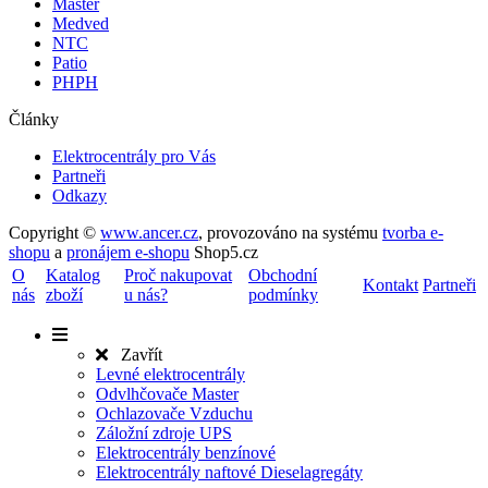
Master
Medved
NTC
Patio
PHPH
Články
Elektrocentrály pro Vás
Partneři
Odkazy
Copyright ©
www.ancer.cz
,
provozováno na systému
tvorba e-
shopu
a
pronájem e-shopu
Shop5.cz
O
Katalog
Proč nakupovat
Obchodní
Kontakt
Partneři
nás
zboží
u nás?
podmínky
Zavřít
Levné elektrocentrály
Odvlhčovače Master
Ochlazovače Vzduchu
Záložní zdroje UPS
Elektrocentrály benzínové
Elektrocentrály naftové Dieselagregáty