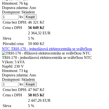
Hmotnost:
76 kg
Doprava zdarma:
Ano
Dostupnost:
Skladem
ks
Cena bez DPH:
46 321
Kč
Cena s DPH
56 049
Kč
2 364,32 EUR
Sleva
5 %
Původní cena
59 000
Kč
NTC TRH-170 - jednofázová elektrocentrála se svářečkou
TRH-170 - jednofázová elektrocentrála se svářečkou NTC
Výkon:
5 kVA
Napětí:
230 V
Hmotnost:
73 kg
Doprava zdarma:
Ano
Dostupnost:
Skladem
ks
Cena bez DPH:
47 947
Kč
Cena s DPH
58 015
Kč
2 447,26 EUR
Sleva
5 %