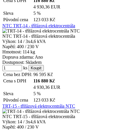
Cena s DPH
116 880
Kč
4 930,36 EUR
Sleva
5 %
Původní cena
123 033
Kč
NTC TRT-14 - třífázová elektrocentrála
NTC TRT-14 - třífázová elektrocentrála
Výkon:
14 / 3x4,6 kVA
Napětí:
400 / 230 V
Hmotnost:
114 kg
Doprava zdarma:
Ano
Dostupnost:
Skladem
ks
Cena bez DPH:
96 595
Kč
Cena s DPH
116 880
Kč
4 930,36 EUR
Sleva
5 %
Původní cena
123 033
Kč
TRT-15 - třífázová elektrocentrála NTC
NTC TRT-15 - třífázová elektrocentrála
Výkon:
14 / 3x4,6 kVA
Napětí:
400 / 230 V