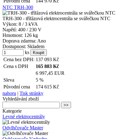
Původní cena
144 970
Kč
NTC TRH-300
TRH-300 - třífázová elektrocentrála se svářečkou NTC
Výkon:
8 / 3 kVA
Napětí:
400 / 230 V
Hmotnost:
126 kg
Doprava zdarma:
Ano
Dostupnost:
Skladem
ks
Cena bez DPH:
137 093
Kč
Cena s DPH
165 883
Kč
6 997,45 EUR
Sleva
5 %
Původní cena
174 615
Kč
nahoru
|
Tisk stránky
Vyhledávání zboží
Kategorie
Levné elektrocentrály
Odvlhčovače Master
Ochlazovače Vzduchu