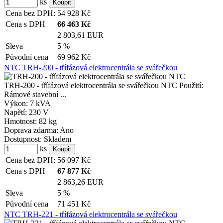
ks
Cena bez DPH:
54 928
Kč
Cena s DPH
66 463
Kč
2 803,61 EUR
Sleva
5 %
Původní cena
69 962
Kč
NTC TRH-200 - třífázová elektrocentrála se svářečkou
TRH-200 - třífázová elektrocentrála se svářečkou NTC Použití:
Rámové stavební ...
Výkon:
7 kVA
Napětí:
230 V
Hmotnost:
82 kg
Doprava zdarma:
Ano
Dostupnost:
Skladem
ks
Cena bez DPH:
56 097
Kč
Cena s DPH
67 877
Kč
2 863,26 EUR
Sleva
5 %
Původní cena
71 451
Kč
NTC TRH-221 - třífázová elektrocentrála se svářečkou