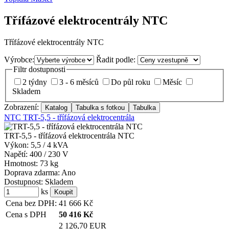
Třífázové elektrocentrály NTC
Třífázové elektrocentrály NTC
Výrobce:
Řadit podle:
Filtr dostupnosti
2 týdny
3 - 6 měsíců
Do půl roku
Měsíc
Skladem
Zobrazení:
NTC TRT-5,5 - třífázová elektrocentrála
TRT-5,5 - třífázová elektrocentrála NTC
Výkon:
5,5 / 4 kVA
Napětí:
400 / 230 V
Hmotnost:
73 kg
Doprava zdarma:
Ano
Dostupnost:
Skladem
ks
Cena bez DPH:
41 666
Kč
Cena s DPH
50 416
Kč
2 126,70 EUR