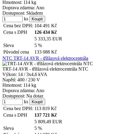
Hmotnost:
114 kg
Doprava zdarma:
Ano
Dostupnost:
Skladem
ks
Cena bez DPH:
104 491
Kč
Cena s DPH
126 434
Kč
5 333,35 EUR
Sleva
5 %
Původní cena
133 088
Kč
NTC TRT-14 AVR - třífázová elektrocentrála
TRT-14 AVR - třífázová elektrocentrála NTC
Výkon:
14 / 3x4,6 kVA
Napětí:
400 / 230 V
Hmotnost:
114 kg
Doprava zdarma:
Ano
Dostupnost:
Na dotaz
ks
Cena bez DPH:
113 819
Kč
Cena s DPH
137 721
Kč
5 809,49 EUR
Sleva
5 %