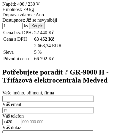
Napětí:
400 / 230 V
Hmotnost:
79 kg
Doprava zdarma:
Ano
Dostupnost:
Již se nevyrábějí
ks
Cena bez DPH:
52 440
Kč
Cena s DPH
63 452
Kč
2 668,34 EUR
Sleva
5 %
Původní cena
66 792
Kč
Potřebujete poradit ?
GR-9000 H -
Třífázová elektrocentrála Medved
Vaše jméno, příjmení, firma
Váš email
Váš telefon
Váš dotaz