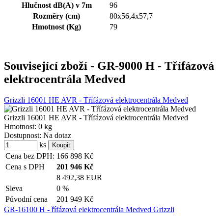
Hlučnost dB(A) v 7m
96
Rozměry (cm)
80x56,4x57,7
Hmotnost (Kg)
79
Související zboží
- GR-9000 H - Třífázová
elektrocentrála Medved
Grizzli 16001 HE AVR - Třífázová elektrocentrála Medved
Grizzli 16001 HE AVR - Třífázová elektrocentrála Medved
Hmotnost:
0 kg
Dostupnost:
Na dotaz
ks
Cena bez DPH:
166 898
Kč
Cena s DPH
201 946
Kč
8 492,38 EUR
Sleva
0 %
Původní cena
201 949
Kč
GR-16100 H - řífázová elektrocentrála Medved Grizzli