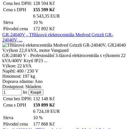
Cena bez DPH:
128 594
Kč
Cena s DPH
155 599
Kč
6 543,35 EUR
Sleva
10 %
Původní cena
172 892
Kč
GR-24040V - Třífázová elektrocentrála Medved Grizzli GR-
24040V, ...
GR-24040 V - Profesionální 3-fázová elektrocentrála s výkonem 22
kVA/400V Krytí IP23 ...
Výkon:
22 kVA
Napětí:
400 / 230 V
Hmotnost:
197 kg
Doprava zdarma:
Ano
Dostupnost:
Skladem
ks
Cena bez DPH:
132 148
Kč
Cena s DPH
159 899
Kč
6 724,18 EUR
Sleva
10 %
Původní cena
177 868
Kč