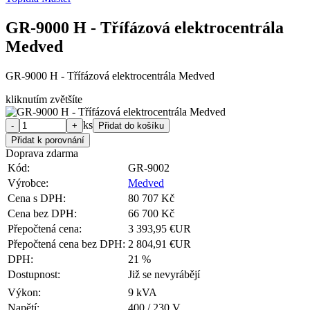
GR-9000 H - Třífázová elektrocentrála
Medved
GR-9000 H - Třífázová elektrocentrála Medved
kliknutím zvětšíte
ks
Doprava zdarma
Kód:
GR-9002
Výrobce:
Medved
Cena s DPH:
80 707 Kč
Cena bez DPH:
66 700 Kč
Přepočtená cena:
3 393,95 €UR
Přepočtená cena bez DPH:
2 804,91 €UR
DPH:
21 %
Dostupnost:
Již se nevyrábějí
Výkon:
9 kVA
Napětí:
400 / 230 V