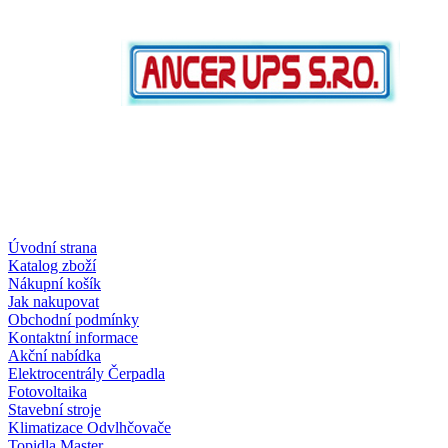
Úvodní strana
Katalog zboží
Nákupní košík
Jak nakupovat
Obchodní podmínky
Kontaktní informace
Akční nabídka
Elektrocentrály Čerpadla
Fotovoltaika
Stavební stroje
Klimatizace Odvlhčovače
Topidla Master