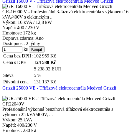
Grizzli 16000 V - Třífázová elektrocentrála Medved Grizzli
GR-16000 V - Profesionální 3-fázová elektrocentrála s výkonem 16
kVA/400V s elektrickým ...
Výkon:
16 kVA / 12,8 kW
Napětí:
400 / 230 V
Hmotnost:
172 kg
Doprava zdarma:
Ano
Dostupnost:
2 týdny
ks
Cena bez DPH:
102 959
Kč
Cena s DPH
124 580
Kč
5 238,92 EUR
Sleva
5 %
Původní cena
131 137
Kč
Grizzli 25000 VE - Třífázová elektrocentrála Medved Grizzli
Profesionální výkonná benzínová třífázová elektrocentrála s
výkonem 25 kVA/400V, ...
Výkon:
25 kVA
Napětí:
400/230 V
Hmotnost:
230 kg