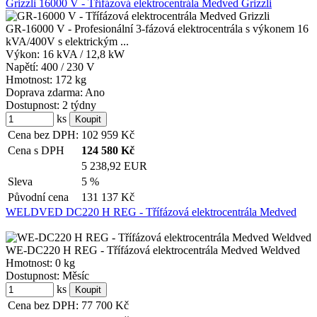
Grizzli 16000 V - Třífázová elektrocentrála Medved Grizzli
GR-16000 V - Profesionální 3-fázová elektrocentrála s výkonem 16
kVA/400V s elektrickým ...
Výkon:
16 kVA / 12,8 kW
Napětí:
400 / 230 V
Hmotnost:
172 kg
Doprava zdarma:
Ano
Dostupnost:
2 týdny
ks
Cena bez DPH:
102 959
Kč
Cena s DPH
124 580
Kč
5 238,92 EUR
Sleva
5 %
Původní cena
131 137
Kč
WELDVED DC220 H REG - Třífázová elektrocentrála Medved
WE-DC220 H REG - Třífázová elektrocentrála Medved Weldved
Hmotnost:
0 kg
Dostupnost:
Měsíc
ks
Cena bez DPH:
77 700
Kč