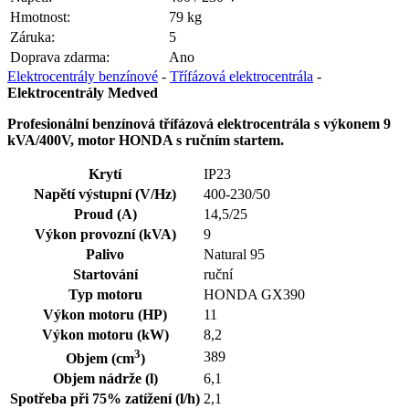
Hmotnost:
79 kg
Záruka:
5
Doprava zdarma:
Ano
Elektrocentrály benzínové
-
Třífázová elektrocentrála
-
Elektrocentrály Medved
Profesionální benzínová třífázová elektrocentrála s výkonem 9
kVA/400V, motor HONDA s ručním startem.
Krytí
IP23
Napětí výstupní (V/Hz)
400-230/50
Proud (A)
14,5/25
Výkon provozní (kVA)
9
Palivo
Natural 95
Startování
ruční
Typ motoru
HONDA GX390
Výkon motoru (HP)
11
Výkon motoru (kW)
8,2
3
389
Objem (cm
)
Objem nádrže (l)
6,1
Spotřeba při 75% zatížení (l/h)
2,1