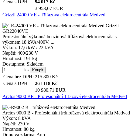
Cena s DPH
94 017
Kč
3 953,67 EUR
Grizzli 24000 VE - Třífázová elektrocentrála Medved
Profesionální výkonná benzínová třífázová elektrocentrála s
výkonem 18 kVA/400V, ...
Výkon:
17,6 kW / 22 kVA
Napětí:
400/230 V
Hmotnost:
191 kg
Dostupnost:
Skladem
ks
Cena bez DPH:
215 800
Kč
Cena s DPH
261 118
Kč
10 980,71 EUR
Arctos 9000 BE - Profesionální 1-fázová elektrocentrála Medved
Arctos 9000 B - Profesionální jrdnofázová elektrocentrála Medved
Výkon:
8 kVA
Napětí:
230 V
Hmotnost:
80 kg
Doprava zdarma:
Ano