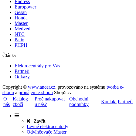
Endress
Europower
Gesan
Honda
Master
Medved
NTC
Patio
PHPH
Články
Elektrocentrály pro Vás
Partneři
Odkazy
Copyright ©
www.ancer.cz
,
provozováno na systému
tvorba e-
shopu
a
pronájem e-shopu
Shop5.cz
O
Katalog
Proč nakupovat
Obchodní
Kontakt
Partneři
nás
zboží
u nás?
podmínky
Zavřít
Levné elektrocentrály
Odvlhčovače Master