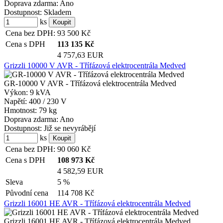
Doprava zdarma:
Ano
Dostupnost:
Skladem
ks
Cena bez DPH:
93 500
Kč
Cena s DPH
113 135
Kč
4 757,63 EUR
Grizzli 10000 V AVR - Třífázová elektrocentrála Medved
GR-10000 V AVR - Třífázová elektrocentrála Medved
Výkon:
9 kVA
Napětí:
400 / 230 V
Hmotnost:
79 kg
Doprava zdarma:
Ano
Dostupnost:
Již se nevyrábějí
ks
Cena bez DPH:
90 060
Kč
Cena s DPH
108 973
Kč
4 582,59 EUR
Sleva
5 %
Původní cena
114 708
Kč
Grizzli 16001 HE AVR - Třífázová elektrocentrála Medved
Grizzli 16001 HE AVR - Třífázová elektrocentrála Medved