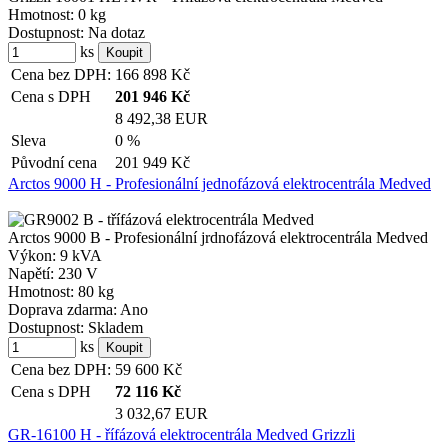
Hmotnost:
0 kg
Dostupnost:
Na dotaz
ks
Cena bez DPH:
166 898
Kč
Cena s DPH
201 946
Kč
8 492,38 EUR
Sleva
0 %
Původní cena
201 949
Kč
Arctos 9000 H - Profesionální jednofázová elektrocentrála Medved
Arctos 9000 B - Profesionální jrdnofázová elektrocentrála Medved
Výkon:
9 kVA
Napětí:
230 V
Hmotnost:
80 kg
Doprava zdarma:
Ano
Dostupnost:
Skladem
ks
Cena bez DPH:
59 600
Kč
Cena s DPH
72 116
Kč
3 032,67 EUR
GR-16100 H - řífázová elektrocentrála Medved Grizzli