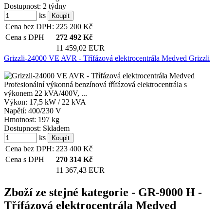
Dostupnost:
2 týdny
ks
Cena bez DPH:
225 200
Kč
Cena s DPH
272 492
Kč
11 459,02 EUR
Grizzli-24000 VE AVR - Třífázová elektrocentrála Medved Grizzli
Profesionální výkonná benzínová třífázová elektrocentrála s
výkonem 22 kVA/400V, ...
Výkon:
17,5 kW / 22 kVA
Napětí:
400/230 V
Hmotnost:
197 kg
Dostupnost:
Skladem
ks
Cena bez DPH:
223 400
Kč
Cena s DPH
270 314
Kč
11 367,43 EUR
Zboží ze stejné kategorie
- GR-9000 H -
Třífázová elektrocentrála Medved