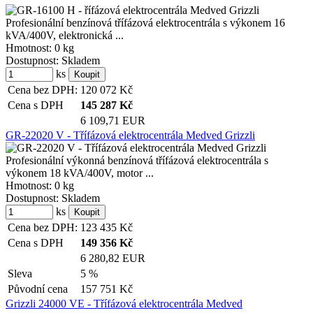
Profesionální benzínová třífázová elektrocentrála s výkonem 16
kVA/400V, elektronická ...
Hmotnost:
0 kg
Dostupnost:
Skladem
ks
Cena bez DPH:
120 072
Kč
Cena s DPH
145 287
Kč
6 109,71 EUR
GR-22020 V - Třífázová elektrocentrála Medved Grizzli
Profesionální výkonná benzínová třífázová elektrocentrála s
výkonem 18 kVA/400V, motor ...
Hmotnost:
0 kg
Dostupnost:
Skladem
ks
Cena bez DPH:
123 435
Kč
Cena s DPH
149 356
Kč
6 280,82 EUR
Sleva
5 %
Původní cena
157 751
Kč
Grizzli 24000 VE - Třífázová elektrocentrála Medved