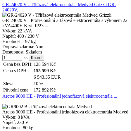
GR-24020 V - Třífázová elektrocentrála Medved Grizzli GR-
24020V, ...
GR-24020 V - Profesionální 3-fázová elektrocentrála s výkonem 22
kVA/400V Krytí IP23 ...
Výkon:
22 kVA
Napětí:
400 / 230 V
Hmotnost:
197 kg
Doprava zdarma:
Ano
Dostupnost:
Skladem
ks
Cena bez DPH:
128 594
Kč
Cena s DPH
155 599
Kč
6 543,35 EUR
Sleva
10 %
Původní cena
172 892
Kč
Arctos 9000 HE - Profesionální jednofázová elektrocentrála ...
Arctos 9000 HE - Profesionální jrdnofázová elektrocentrála Medved
Výkon:
8 kVA
Napětí:
230 V
Hmotnost:
80 kg