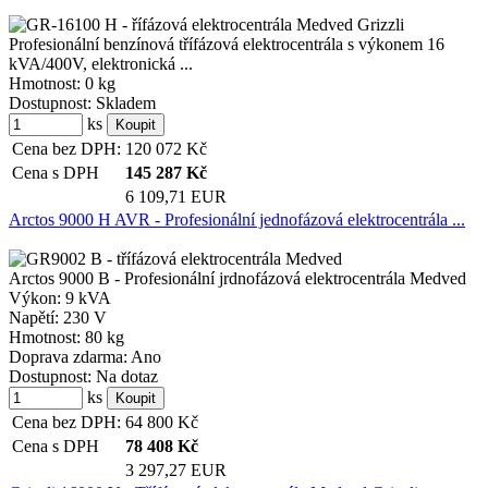
Profesionální benzínová třífázová elektrocentrála s výkonem 16
kVA/400V, elektronická ...
Hmotnost:
0 kg
Dostupnost:
Skladem
ks
Cena bez DPH:
120 072
Kč
Cena s DPH
145 287
Kč
6 109,71 EUR
Arctos 9000 H AVR - Profesionální jednofázová elektrocentrála ...
Arctos 9000 B - Profesionální jrdnofázová elektrocentrála Medved
Výkon:
9 kVA
Napětí:
230 V
Hmotnost:
80 kg
Doprava zdarma:
Ano
Dostupnost:
Na dotaz
ks
Cena bez DPH:
64 800
Kč
Cena s DPH
78 408
Kč
3 297,27 EUR