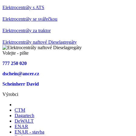
Elektrocentrály s ATS
Elektrocentrály se svářečkou
Elektrocentrály za traktor
Elektrocentrály naftové Dieselagregáty
Volejte - pište
777 250 020
dschein@ancer.cz
Scheinherr David
Výrobci
CTM
Dagartech
DeWALT
ENAR
ENAR - stavba