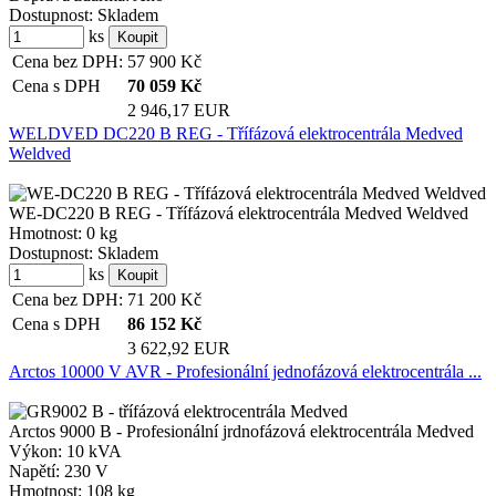
Dostupnost:
Skladem
ks
Cena bez DPH:
57 900
Kč
Cena s DPH
70 059
Kč
2 946,17 EUR
WELDVED DC220 B REG - Třífázová elektrocentrála Medved
Weldved
WE-DC220 B REG - Třífázová elektrocentrála Medved Weldved
Hmotnost:
0 kg
Dostupnost:
Skladem
ks
Cena bez DPH:
71 200
Kč
Cena s DPH
86 152
Kč
3 622,92 EUR
Arctos 10000 V AVR - Profesionální jednofázová elektrocentrála ...
Arctos 9000 B - Profesionální jrdnofázová elektrocentrála Medved
Výkon:
10 kVA
Napětí:
230 V
Hmotnost:
108 kg